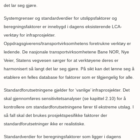
det lar seg gjøre.
Systemgrenser og standardverdier for utslippsfaktorer og
beregningsfaktorer er innebygd i dagens eksisterende LCA-
verktøy for infraprosjekter.
Oppdragsgiverens/transportvirksomhetens foretrukne verktøy er
ledende. De nasjonale transportvirksomhetene Bane NOR, Nye
Veier, Statens vegvesen sørger for at verktøyene deres er
harmonisert så langt det lar seg gjøre. På sikt kan det lønne seg å
etablere en felles database for faktorer som er tilgjengelig for alle.
Standardforutsetningene gjelder for ‘vanlige’ infraprosjekter. Det
skal gjennomføres sensitivitetsanalyser (se kapittel 2.10) for å
kontrollere om standardforutsetningene fører til ekstreme utslag. I
så fall skal det brukes prosjektspesifikke faktorer der
standardforutsetninger ikke er realistiske.
Standardverdier for beregningsfaktorer som ligger i dagens