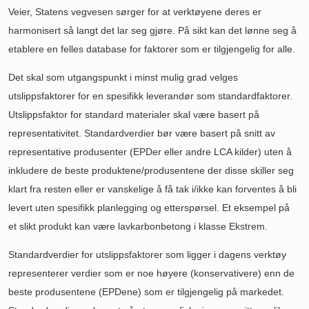
Veier, Statens vegvesen sørger for at verktøyene deres er
harmonisert så langt det lar seg gjøre. På sikt kan det lønne seg å
etablere en felles database for faktorer som er tilgjengelig for alle.
Det skal som utgangspunkt i minst mulig grad velges
utslippsfaktorer for en spesifikk leverandør som standardfaktorer.
Utslippsfaktor for standard materialer skal være basert på
representativitet. Standardverdier bør være basert på snitt av
representative produsenter (EPDer eller andre LCA kilder) uten å
inkludere de beste produktene/produsentene der disse skiller seg
klart fra resten eller er vanskelige å få tak i/ikke kan forventes å bli
levert uten spesifikk planlegging og etterspørsel. Et eksempel på
et slikt produkt kan være lavkarbonbetong i klasse Ekstrem.
Standardverdier for utslippsfaktorer som ligger i dagens verktøy
representerer verdier som er noe høyere (konservativere) enn de
beste produsentene (EPDene) som er tilgjengelig på markedet.