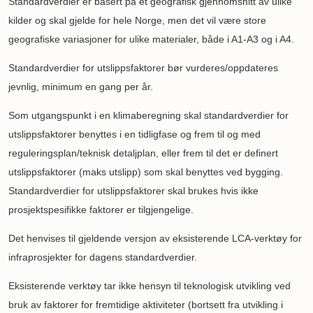
Standardverdier er basert på et geografisk gjennomsnitt av ulike
kilder og skal gjelde for hele Norge, men det vil være store
geografiske variasjoner for ulike materialer, både i A1-A3 og i A4.
Standardverdier for utslippsfaktorer bør vurderes/oppdateres
jevnlig, minimum en gang per år.
Som utgangspunkt i en klimaberegning skal standardverdier for
utslippsfaktorer benyttes i en tidligfase og frem til og med
reguleringsplan/teknisk detaljplan, eller frem til det er definert
utslippsfaktorer (maks utslipp) som skal benyttes ved bygging.
Standardverdier for utslippsfaktorer skal brukes hvis ikke
prosjektspesifikke faktorer er tilgjengelige.
Det henvises til gjeldende versjon av eksisterende LCA-verktøy for
infraprosjekter for dagens standardverdier.
Eksisterende verktøy tar ikke hensyn til teknologisk utvikling ved
bruk av faktorer for fremtidige aktiviteter (bortsett fra utvikling i